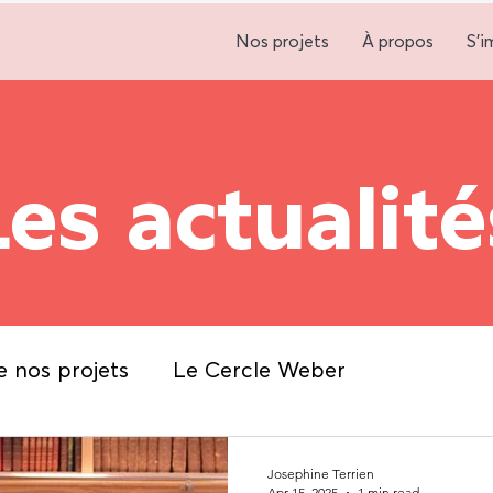
Nos projets
À propos
S'i
Les actualité
e nos projets
Le Cercle Weber
Josephine Terrien
Apr 15, 2025
1 min read