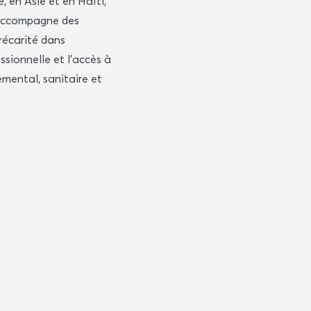
, en Asie et en Haïti,
accompagne des
récarité dans
essionnelle et l’accès à
emental, sanitaire et