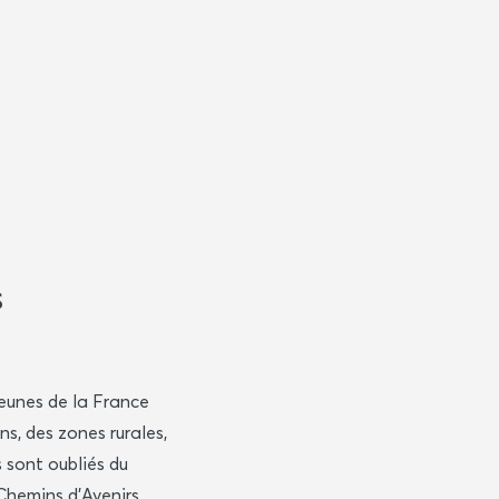
s
jeunes de la France
ns, des zones rurales,
s sont oubliés du
 Chemins d’Avenirs