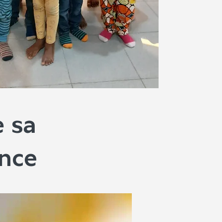
e sa
ence