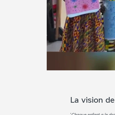
La vision de 
'
Chaque enfant a le dro