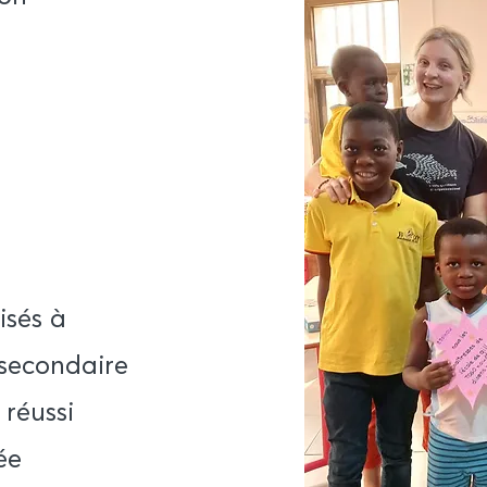
isés à
 secondaire
réussi
ée