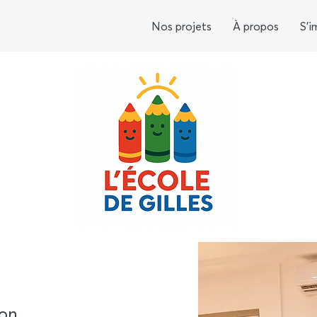
Nos projets
À propos
S'i
non