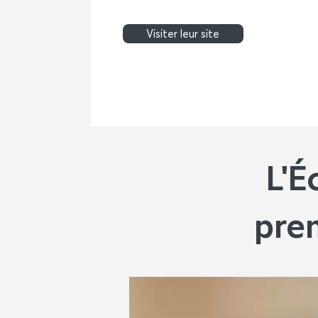
Visiter leur site
L'É
pre