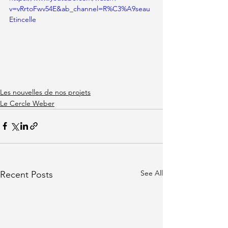
v=vRrtoFwv54E&ab_channel=R%C3%A9seau
Etincelle
Les nouvelles de nos projets
Le Cercle Weber
See All
Recent Posts