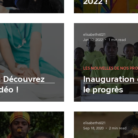
2022 !
elisabeth6021
Jan 10, 2022
1 min read
LES NOUVELLES DE NOS PRO
 : Découvrez
Inauguration 
déo !
le progrès
elisabeth6021
Sep 18, 2020
2 min read