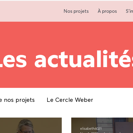
Nos projets
À propos
S'i
Les actualité
e nos projets
Le Cercle Weber
elisabeth6021