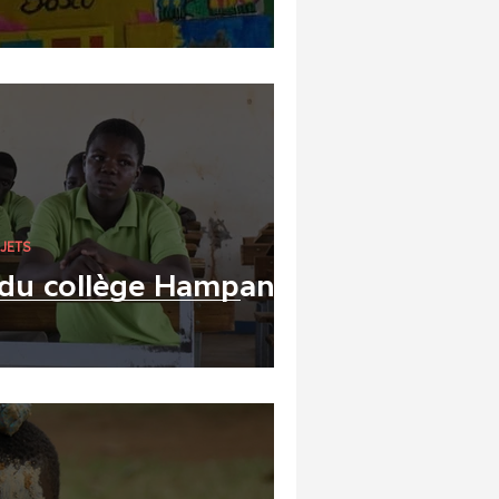
JETS
du collège Hampanli,