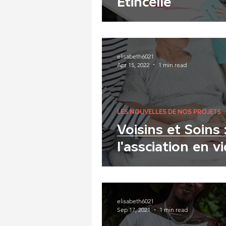
Étincelle
elisabeth6021
Apr 15, 2022
1 min read
LES NOUVELLES DE NOS PROJETS
Voisins et Soins
l'assciation en vi
elisabeth6021
Sep 17, 2021
1 min read